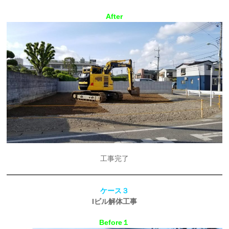
After
工事完了
ケース３
Iビル解体工事
Before１