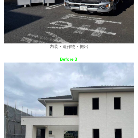
内装・造作物・搬出
Before３