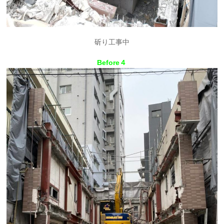
斫り工事中
Before４