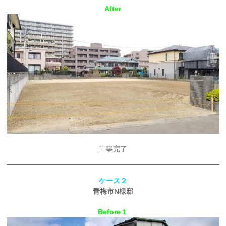
After
工事完了
ケース２
青梅市N様邸
Before１