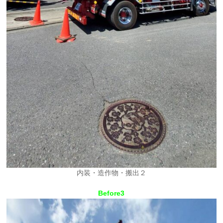
内装・造作物・搬出２
Before3